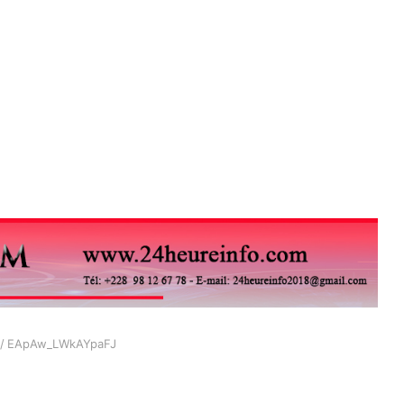
/
EApAw_LWkAYpaFJ