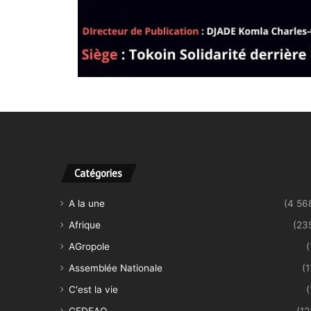
Catégories
A la une
(4 56
Afrique
(23
AGropole
(
Assemblée Nationale
(1
C'est la vie
(
CEDEAO
(12