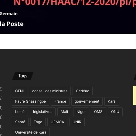
Tags
8)
CENI
conseil des ministres
Cédéao
5)
Faure Gnassingbé
France
gouvernement
Kara
1)
Lomé
législatives
Mali
Niger
OMS
ONU
1)
Santé
Togo
UEMOA
UNIR
1)
Université de Kara
1)