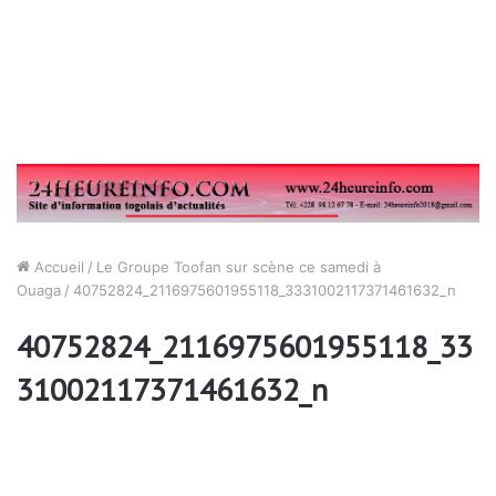
Accueil
/
Le Groupe Toofan sur scène ce samedi à
Ouaga
/
40752824_2116975601955118_3331002117371461632_n
40752824_2116975601955118_33
31002117371461632_n