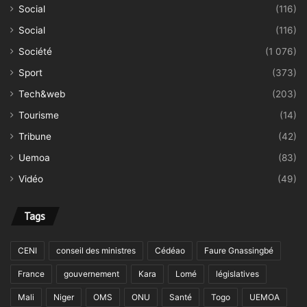
Social
(116)
Social
(116)
Société
(1 076)
Sport
(373)
Tech&web
(203)
Tourisme
(14)
Tribune
(42)
Uemoa
(83)
Vidéo
(49)
Tags
CENI
conseil des ministres
Cédéao
Faure Gnassingbé
France
gouvernement
Kara
Lomé
législatives
Mali
Niger
OMS
ONU
Santé
Togo
UEMOA