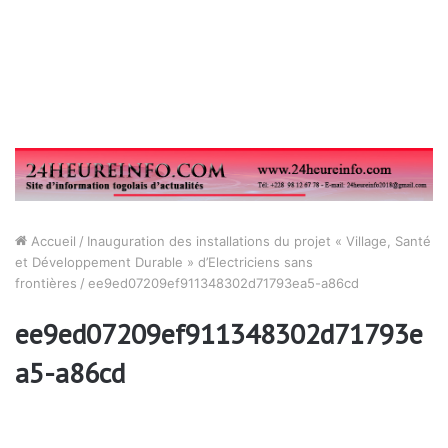
Accueil
/
Inauguration des installations du projet « Village, Santé
et Développement Durable » d’Electriciens sans
frontières
/
ee9ed07209ef911348302d71793ea5-a86cd
ee9ed07209ef911348302d71793e
a5-a86cd