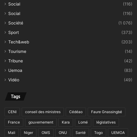
Social
(116)
Social
(116)
Société
(1 076)
Sport
(373)
Tech&web
(203)
Tourisme
(14)
Tribune
(42)
Uemoa
(83)
Vidéo
(49)
Tags
CENI
conseil des ministres
Cédéao
Faure Gnassingbé
France
gouvernement
Kara
Lomé
législatives
Mali
Niger
OMS
ONU
Santé
Togo
UEMOA