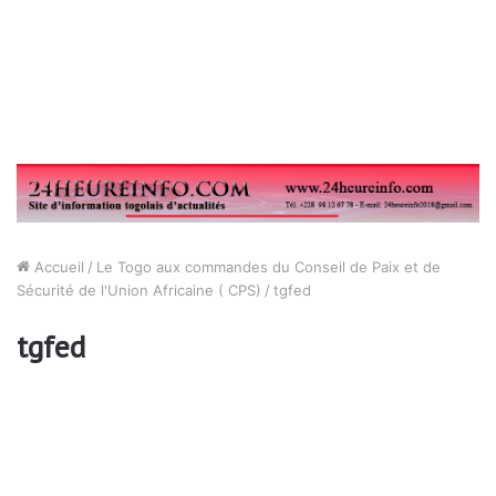
Accueil
/
Le Togo aux commandes du Conseil de Paix et de
Sécurité de l'Union Africaine ( CPS)
/
tgfed
tgfed