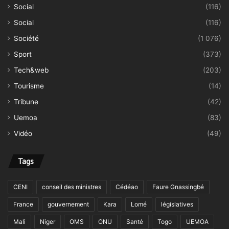
Social
(116)
Social
(116)
Société
(1 076)
Sport
(373)
Tech&web
(203)
Tourisme
(14)
Tribune
(42)
Uemoa
(83)
Vidéo
(49)
Tags
CENI
conseil des ministres
Cédéao
Faure Gnassingbé
France
gouvernement
Kara
Lomé
législatives
Mali
Niger
OMS
ONU
Santé
Togo
UEMOA