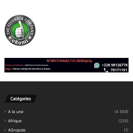
Catégories
A la une
(4 568)
Afrique
(235)
AGropole
(1)