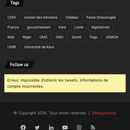
Tags
CENI
conseil des ministres
Cédéao
Faure Gnassingbé
France
gouvernement
Kara
Lomé
législatives
Mali
Niger
OMS
ONU
Santé
Togo
UEMOA
UNIR
Université de Kara
Follow us
Erreur, impossible d'obtenir les tweets, informations de
compte incorrectes.
© Copyright 2026, Tous droits réservés |
24heureinfos
Facebook
Twitter
Linkedin
YouTube
Instagram
RSS
Dailym