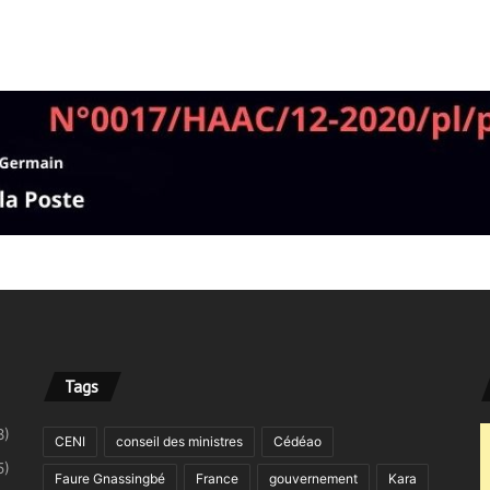
Tags
8)
CENI
conseil des ministres
Cédéao
5)
Faure Gnassingbé
France
gouvernement
Kara