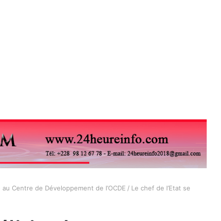
o au Centre de Développement de l’OCDE
/
Le chef de l’Etat se