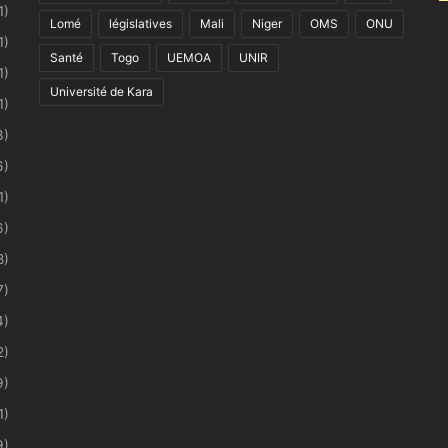
1)
Lomé
législatives
Mali
Niger
OMS
ONU
1)
Santé
Togo
UEMOA
UNIR
1)
Université de Kara
1)
3)
6)
1)
6)
8)
7)
4)
2)
9)
1)
9)