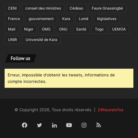
CENI
conseil des ministres
Cédéao
Faure Gnassingbé
France
gouvernement
Kara
Lomé
législatives
Mali
Niger
OMS
ONU
Santé
Togo
UEMOA
UNIR
Université de Kara
Follow us
Erreur, impossible d'obtenir les tweets, informations de
compte incorrectes.
© Copyright 2026, Tous droits réservés |
24heureinfos
Facebook
Twitter
Linkedin
YouTube
Instagram
RSS
Dailym