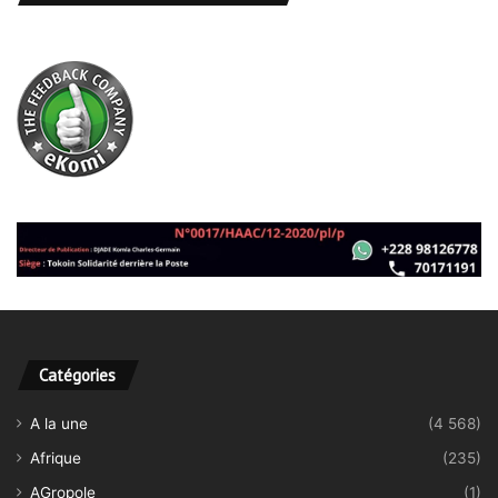
Catégories
A la une
(4 568)
Afrique
(235)
AGropole
(1)