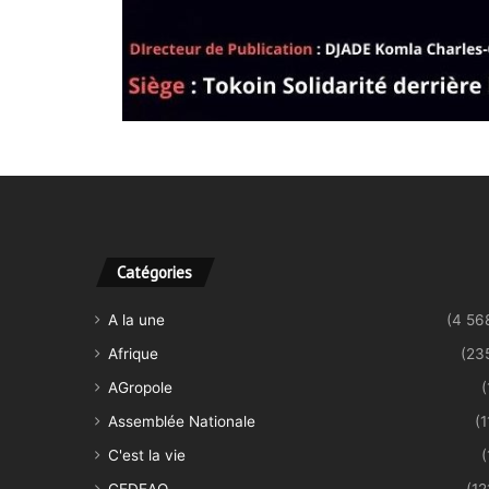
Catégories
A la une
(4 56
Afrique
(23
AGropole
(
Assemblée Nationale
(1
C'est la vie
(
CEDEAO
(12