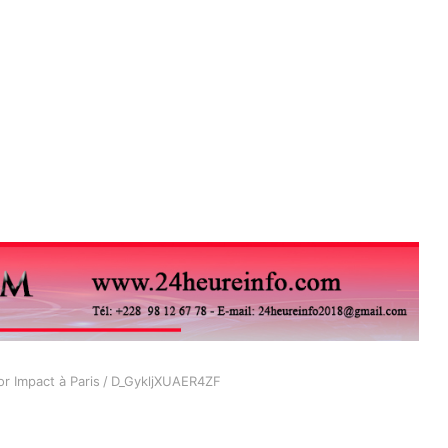
r Impact à Paris
/
D_GykljXUAER4ZF