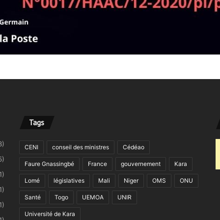
Tags
8)
CENI
conseil des ministres
Cédéao
5)
Faure Gnassingbé
France
gouvernement
Kara
1)
Lomé
législatives
Mali
Niger
OMS
ONU
1)
Santé
Togo
UEMOA
UNIR
1)
Université de Kara
1)