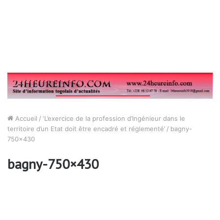
Accueil
/
‘L’exercice de la profession d’Ingénieur dans le
territoire d’un Etat doit être encadré et réglementé’
/
bagny-
750×430
bagny-750×430