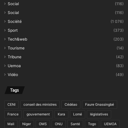
Social
(116)
Social
(116)
Société
(1 076)
Sport
(373)
Tech&web
(203)
Tourisme
(14)
Tribune
(42)
Uemoa
(83)
Vidéo
(49)
Tags
CENI
conseil des ministres
Cédéao
Faure Gnassingbé
France
gouvernement
Kara
Lomé
législatives
Mali
Niger
OMS
ONU
Santé
Togo
UEMOA