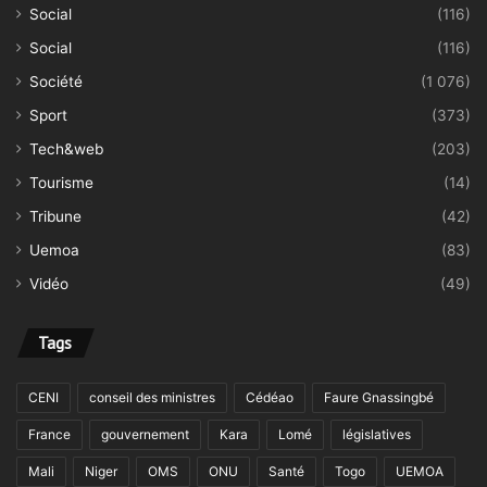
Social
(116)
Social
(116)
Société
(1 076)
Sport
(373)
Tech&web
(203)
Tourisme
(14)
Tribune
(42)
Uemoa
(83)
Vidéo
(49)
Tags
CENI
conseil des ministres
Cédéao
Faure Gnassingbé
France
gouvernement
Kara
Lomé
législatives
Mali
Niger
OMS
ONU
Santé
Togo
UEMOA