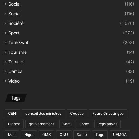
Social
(116)
Social
(116)
Société
(1 076)
Sport
(373)
Tech&web
(203)
Tourisme
(14)
Tribune
(42)
Uemoa
(83)
Vidéo
(49)
Tags
CENI
conseil des ministres
Cédéao
Faure Gnassingbé
France
gouvernement
Kara
Lomé
législatives
Mali
Niger
OMS
ONU
Santé
Togo
UEMOA