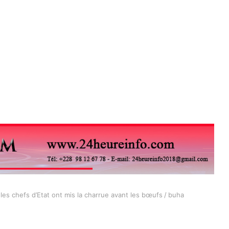
 les chefs d’Etat ont mis la charrue avant les bœufs
/
buha