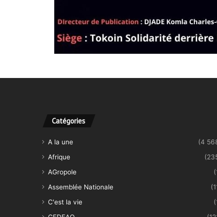
Catégories
A la une
(4 56
Afrique
(23
AGropole
(
Assemblée Nationale
(1
C'est la vie
(
CEDEAO
(12