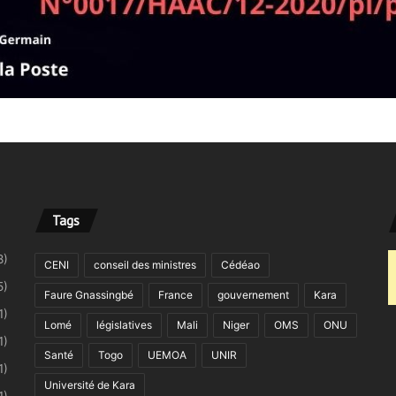
Tags
8)
CENI
conseil des ministres
Cédéao
5)
Faure Gnassingbé
France
gouvernement
Kara
1)
Lomé
législatives
Mali
Niger
OMS
ONU
1)
Santé
Togo
UEMOA
UNIR
1)
Université de Kara
1)