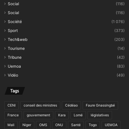
Social
(116)
Social
(116)
Société
(1 076)
Sport
(373)
Tech&web
(203)
Tourisme
(14)
Tribune
(42)
Uemoa
(83)
Vidéo
(49)
Tags
CENI
conseil des ministres
Cédéao
Faure Gnassingbé
France
gouvernement
Kara
Lomé
législatives
Mali
Niger
OMS
ONU
Santé
Togo
UEMOA