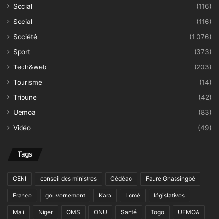
Social
(116)
Social
(116)
Société
(1 076)
Sport
(373)
Tech&web
(203)
Tourisme
(14)
Tribune
(42)
Uemoa
(83)
Vidéo
(49)
Tags
CENI
conseil des ministres
Cédéao
Faure Gnassingbé
France
gouvernement
Kara
Lomé
législatives
Mali
Niger
OMS
ONU
Santé
Togo
UEMOA