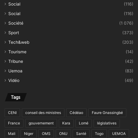
Social
(116)
Social
(116)
Société
(1 076)
Sport
(373)
Tech&web
(203)
Tourisme
(14)
Tribune
(42)
Uemoa
(83)
Vidéo
(49)
Tags
CENI
conseil des ministres
Cédéao
Faure Gnassingbé
France
gouvernement
Kara
Lomé
législatives
Mali
Niger
OMS
ONU
Santé
Togo
UEMOA