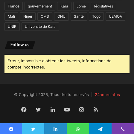
France
gouvernement
Kara
Lomé
législatives
Mali
Niger
OMS
ONU
Santé
Togo
UEMOA
UNIR
Université de Kara
Follow us
Erreur, impossible d'obtenir les tweets, informations de
compte incorrectes.
© Copyright 2026, Tous droits réservés |
24heureinfos
Facebook
Twitter
Linkedin
YouTube
Instagram
RSS
Dailym