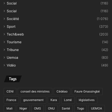
Social
(116)
Social
(116)
Société
(1 076)
Sport
(373)
Tech&web
(203)
Tourisme
(14)
Tribune
(42)
Uemoa
(83)
Vidéo
(49)
Tags
CENI
conseil des ministres
Cédéao
Faure Gnassingbé
France
gouvernement
Kara
Lomé
législatives
Mali
Niger
OMS
ONU
Santé
Togo
UEMOA