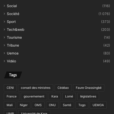
Social
(116)
Société
(1 076)
Sport
(373)
Tech&web
(203)
Tourisme
(14)
Tribune
(42)
Uemoa
(83)
Vidéo
(49)
Tags
CENI
conseil des ministres
Cédéao
Faure Gnassingbé
France
gouvernement
Kara
Lomé
législatives
Mali
Niger
OMS
ONU
Santé
Togo
UEMOA
UNIR
Université de Kara