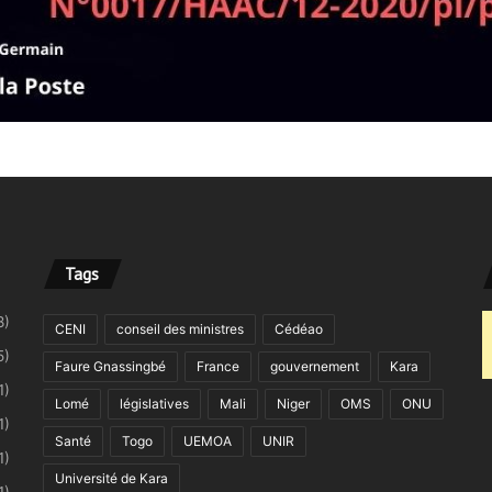
Tags
8)
CENI
conseil des ministres
Cédéao
5)
Faure Gnassingbé
France
gouvernement
Kara
1)
Lomé
législatives
Mali
Niger
OMS
ONU
1)
Santé
Togo
UEMOA
UNIR
1)
Université de Kara
1)