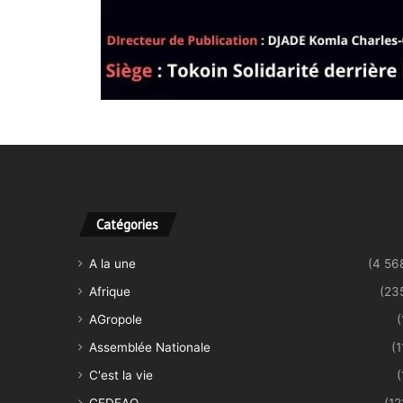
Catégories
A la une
(4 56
Afrique
(23
AGropole
(
Assemblée Nationale
(1
C'est la vie
(
CEDEAO
(12