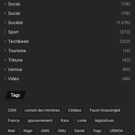
Social
(116)
Social
(116)
Société
(1 076)
Sport
(373)
Tech&web
(203)
Tourisme
(14)
Tribune
(42)
Uemoa
(83)
Vidéo
(49)
Tags
CENI
conseil des ministres
Cédéao
Faure Gnassingbé
France
gouvernement
Kara
Lomé
législatives
Mali
Niger
OMS
ONU
Santé
Togo
UEMOA