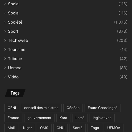
Social
(116)
Social
(116)
Société
(1 076)
Sport
(373)
Tech&web
(203)
Tourisme
(14)
Tribune
(42)
Uemoa
(83)
Vidéo
(49)
Tags
CENI
conseil des ministres
Cédéao
Faure Gnassingbé
France
gouvernement
Kara
Lomé
législatives
Mali
Niger
OMS
ONU
Santé
Togo
UEMOA