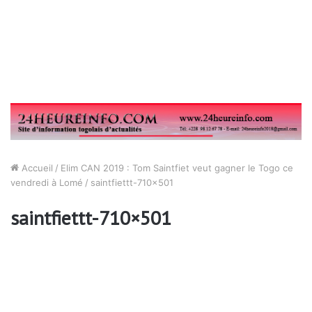
Accueil
/
Elim CAN 2019 : Tom Saintfiet veut gagner le Togo ce
vendredi à Lomé
/
saintfiettt-710×501
saintfiettt-710×501