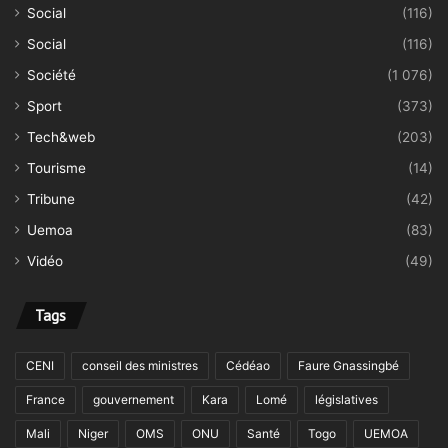
Social
(116)
Social
(116)
Société
(1 076)
Sport
(373)
Tech&web
(203)
Tourisme
(14)
Tribune
(42)
Uemoa
(83)
Vidéo
(49)
Tags
CENI
conseil des ministres
Cédéao
Faure Gnassingbé
France
gouvernement
Kara
Lomé
législatives
Mali
Niger
OMS
ONU
Santé
Togo
UEMOA