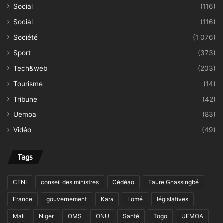
Social
(116)
Social
(116)
Société
(1 076)
Sport
(373)
Tech&web
(203)
Tourisme
(14)
Tribune
(42)
Uemoa
(83)
Vidéo
(49)
Tags
CENI
conseil des ministres
Cédéao
Faure Gnassingbé
France
gouvernement
Kara
Lomé
législatives
Mali
Niger
OMS
ONU
Santé
Togo
UEMOA