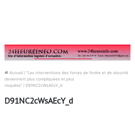
Accueil
/
"Les interventions des forces de l’ordre et de sécurité
deviennent plus compliquées et plus
risquées"
/
D91NC2cWsAEcY_d
D91NC2cWsAEcY_d