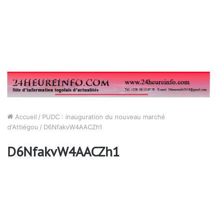
Accueil
/
PUDC : inauguration du nouveau marché
d'Attiégou
/
D6NfakvW4AACZh1
D6NfakvW4AACZh1