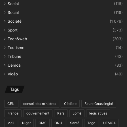
Social
(116)
Social
(116)
Société
(1 076)
Sport
(373)
Tech&web
(203)
Tourisme
(14)
Tribune
(42)
Uemoa
(83)
Vidéo
(49)
Tags
CENI
conseil des ministres
Cédéao
Faure Gnassingbé
France
gouvernement
Kara
Lomé
législatives
Mali
Niger
OMS
ONU
Santé
Togo
UEMOA