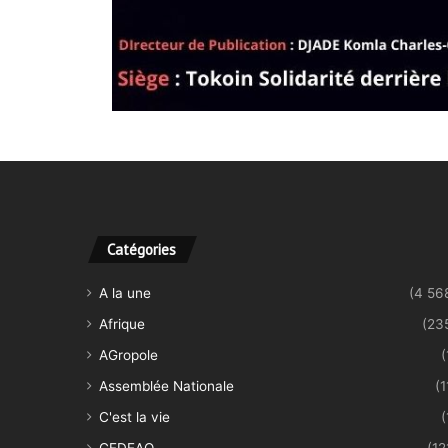
Catégories
A la une
(4 56
Afrique
(23
AGropole
(
Assemblée Nationale
(1
C'est la vie
(
CEDEAO
(12