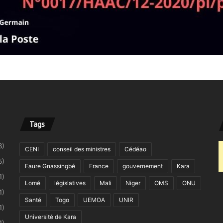
Tags
8)
CENI
conseil des ministres
Cédéao
5)
Faure Gnassingbé
France
gouvernement
Kara
1)
Lomé
législatives
Mali
Niger
OMS
ONU
1)
Santé
Togo
UEMOA
UNIR
1)
Université de Kara
1)