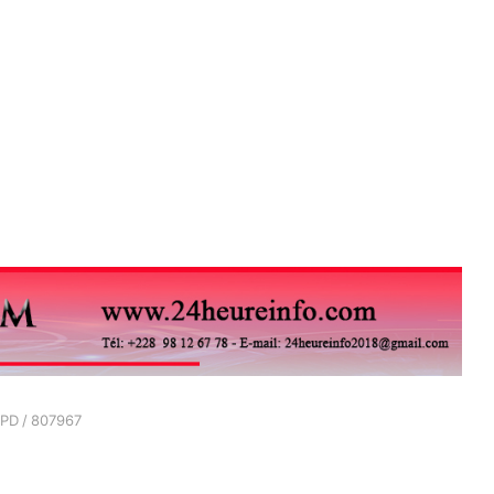
EPD
/
807967