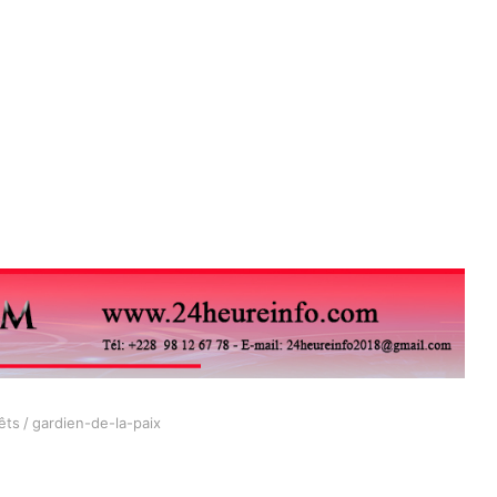
êts
/
gardien-de-la-paix