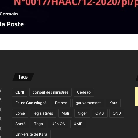
Tags
8)
CENI
conseil des ministres
Cédéao
5)
Faure Gnassingbé
France
gouvernement
Kara
1)
Lomé
législatives
Mali
Niger
OMS
ONU
1)
Santé
Togo
UEMOA
UNIR
1)
Université de Kara
1)