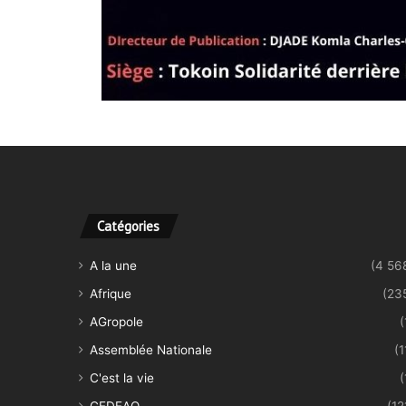
Catégories
A la une
(4 56
Afrique
(23
AGropole
(
Assemblée Nationale
(1
C'est la vie
(
CEDEAO
(12