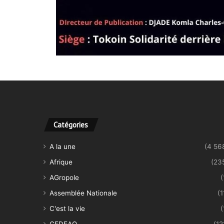
Catégories
A la une
(4 56
Afrique
(23
AGropole
(
Assemblée Nationale
(1
C'est la vie
(
CEDEAO
(12