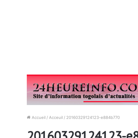
Accueil
/
Acceuil
/
20160329124123-e884b770
20160329124123-e