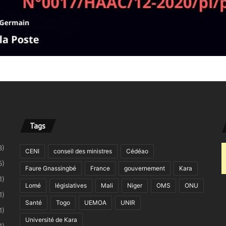
Tags
8)
CENI
conseil des ministres
Cédéao
5)
Faure Gnassingbé
France
gouvernement
Kara
1)
Lomé
législatives
Mali
Niger
OMS
ONU
1)
Santé
Togo
UEMOA
UNIR
1)
Université de Kara
1)