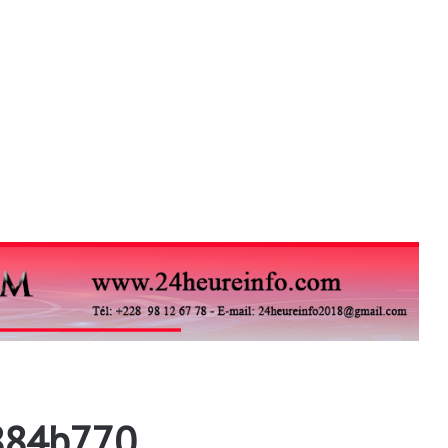
884b770