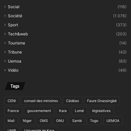
Social
(116)
Société
(1 076)
Sport
(373)
Tech&web
(203)
Tourisme
(14)
Tribune
(42)
Uemoa
(83)
Vidéo
(49)
Tags
CENI
conseil des ministres
Cédéao
Faure Gnassingbé
France
gouvernement
Kara
Lomé
législatives
Mali
Niger
OMS
ONU
Santé
Togo
UEMOA
UNIR
Université de Kara