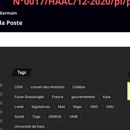
Tags
8)
CENI
conseil des ministres
Cédéao
5)
Faure Gnassingbé
France
gouvernement
Kara
1)
Lomé
législatives
Mali
Niger
OMS
ONU
1)
Santé
Togo
UEMOA
UNIR
1)
Université de Kara
1)