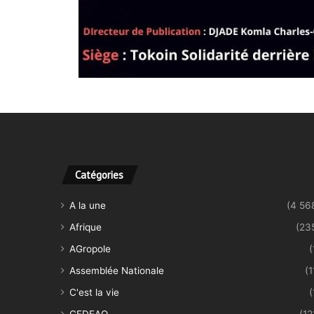
Catégories
A la une
(4 56
Afrique
(23
AGropole
(
Assemblée Nationale
(1
C'est la vie
(
CEDEAO
(12