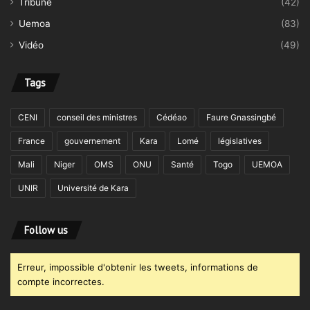
Tribune
(42)
Uemoa
(83)
Vidéo
(49)
Tags
CENI
conseil des ministres
Cédéao
Faure Gnassingbé
France
gouvernement
Kara
Lomé
législatives
Mali
Niger
OMS
ONU
Santé
Togo
UEMOA
UNIR
Université de Kara
Follow us
Erreur, impossible d'obtenir les tweets, informations de
compte incorrectes.