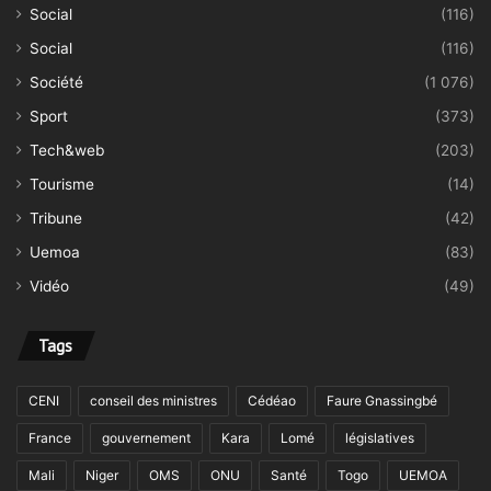
Social
(116)
Social
(116)
Société
(1 076)
Sport
(373)
Tech&web
(203)
Tourisme
(14)
Tribune
(42)
Uemoa
(83)
Vidéo
(49)
Tags
CENI
conseil des ministres
Cédéao
Faure Gnassingbé
France
gouvernement
Kara
Lomé
législatives
Mali
Niger
OMS
ONU
Santé
Togo
UEMOA