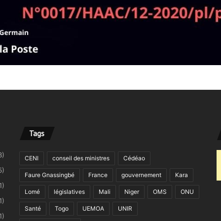
Tags
8)
CENI
conseil des ministres
Cédéao
5)
Faure Gnassingbé
France
gouvernement
Kara
1)
Lomé
législatives
Mali
Niger
OMS
ONU
1)
Santé
Togo
UEMOA
UNIR
1)