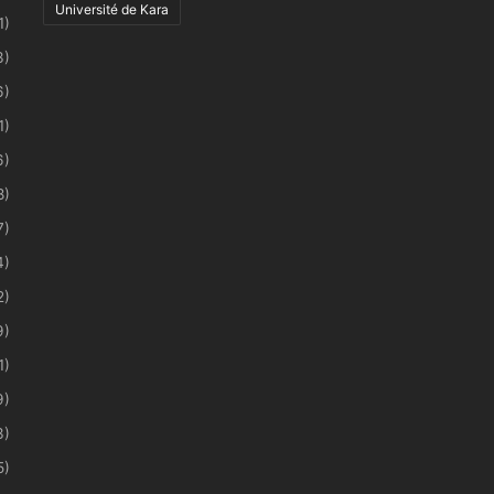
Université de Kara
1)
3)
6)
1)
6)
8)
7)
4)
2)
9)
1)
9)
3)
5)