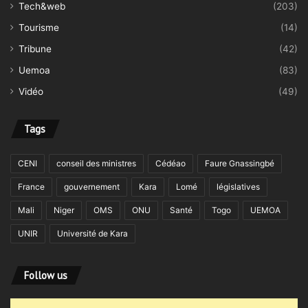
Tech&web
(203)
Tourisme
(14)
Tribune
(42)
Uemoa
(83)
Vidéo
(49)
Tags
CENI
conseil des ministres
Cédéao
Faure Gnassingbé
France
gouvernement
Kara
Lomé
législatives
Mali
Niger
OMS
ONU
Santé
Togo
UEMOA
UNIR
Université de Kara
Follow us