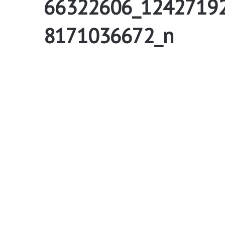
66322606_1242719
8171036672_n