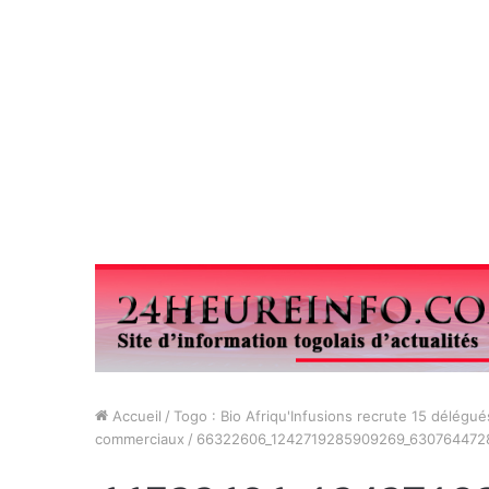
Accueil
/
Togo : Bio Afriqu'Infusions recrute 15 délégué
commerciaux
/
66322606_1242719285909269_630764472