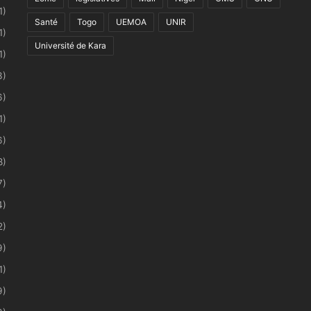
1)
Santé
Togo
UEMOA
UNIR
1)
Université de Kara
1)
3)
6)
1)
6)
8)
7)
4)
2)
9)
1)
9)