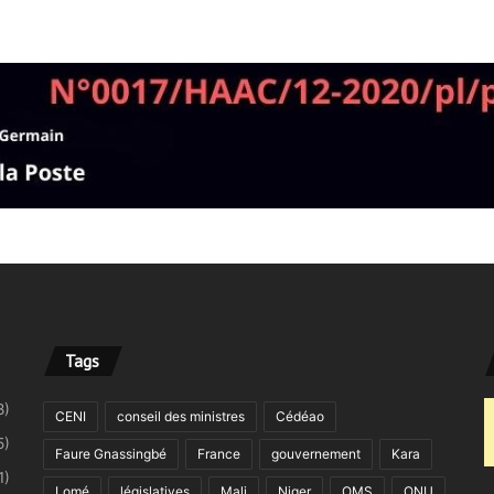
Tags
8)
CENI
conseil des ministres
Cédéao
5)
Faure Gnassingbé
France
gouvernement
Kara
1)
Lomé
législatives
Mali
Niger
OMS
ONU