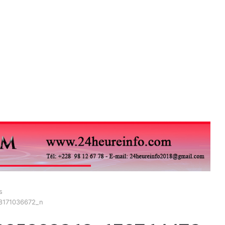
s
8171036672_n