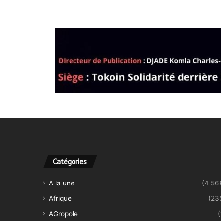
Catégories
A la une
(4 56
Afrique
(23
AGropole
(