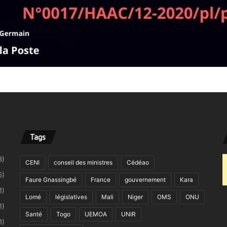
Tags
8)
CENI
conseil des ministres
Cédéao
5)
Faure Gnassingbé
France
gouvernement
Kara
1)
Lomé
législatives
Mali
Niger
OMS
ONU
1)
Santé
Togo
UEMOA
UNIR
1)