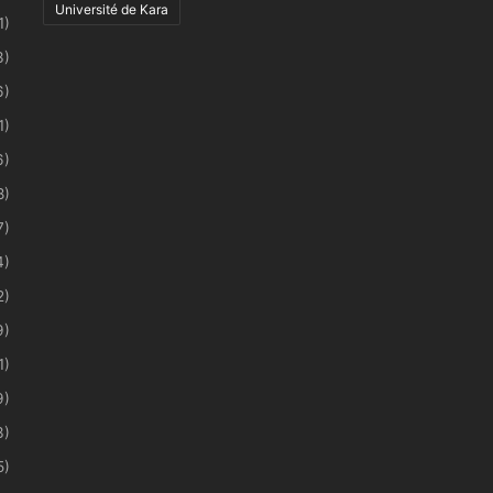
Université de Kara
1)
3)
6)
1)
6)
8)
7)
4)
2)
9)
1)
9)
3)
5)