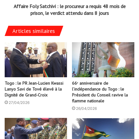
Togo : Faure Gnassingbé honore
Kloto : La communauté
les forces de défense
musulmane des Plateaux-Ouest
prie pour la paix et la stabilité du
26/04/2026
Togo
25/04/2026
Laisser un commentaire
Vous devez
vous connecter
pour publier un commentaire.