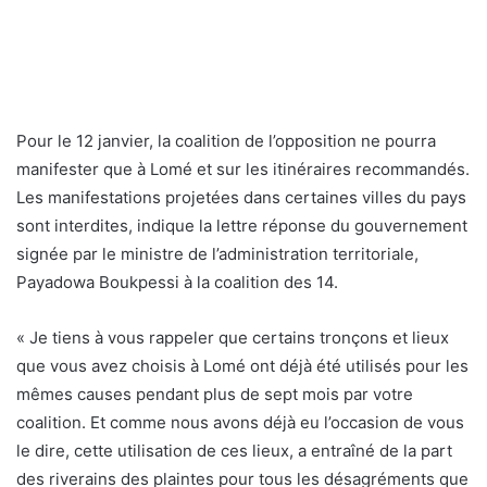
le dire, cette utilisation de ces lieux, a entraîné de la part
des riverains des plaintes pour tous les désagréments que
cela entraîne », écrit le ministre, qui ajoute « pour éviter
que la poursuite d’utilisation de ces tronçons et lieux pour
les manifestations n’entraîne des risques de troubles
graves à l’ordre public, le gouvernement a décidé que ces
tronçons places et quartiers utilisés durant plus de sept
mois soient soulagés ».
De ce fait, de nouveaux itinéraires ont été recommandés
pour lesdites manifestations. Ainsi, selon la lettre, la
coalition devra partir du carrefour Neo Apostolique de
Gakpoto, point de départ, direction boulevard de Bè
Kpota… pour chuter au carrefour Eglise des Assemblées
de Dieu pour le premier tronçon. Pour le second, le
cortège devrait quitter carrefour marché de Bè, …paroisse
Evangélique d’Akodessewa jusqu’au point de chute,