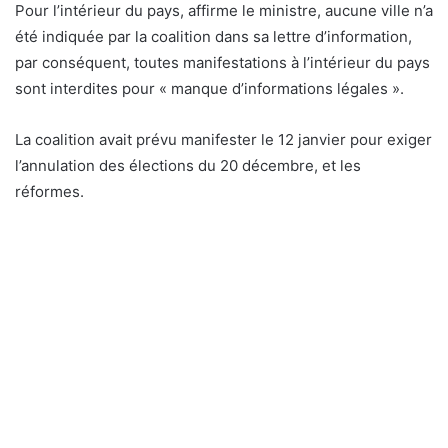
For a comprehensive review of the active system
infrastructure, read our analysis on
Hoki77 platform
.