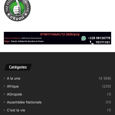
C'est la vie
(1)
CEDEAO
(121)
Communiqué
(13)
Conseil des ministres
(46)
Contenus sponsorisés
(31)
Coopération
(216)
Culture
(268)
DAILY MOTION
(7)
Développement
(564)
Diaspora
(12)
Diplomatie
(659)
Economie
(1 021)
Education
(799)
EN VEDETTE
(13)