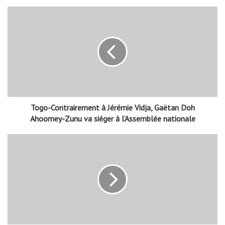
Affaire Foly Satchivi : le procureur a requis 48 mois de
prison, le verdict attendu dans 8 jours
Articles similaires
Togo : le PR Jean-Lucien Kwassi
66ᵉ anniversaire de
Lanyo Savi de Tové élevé à la
l’indépendance du Togo : le
Dignité de Grand-Croix
Président du Conseil ravive la
flamme nationale
27/04/2026
26/04/2026