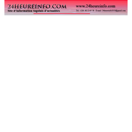
Le ministre Boukpessi Crédit : E.Pita ROT