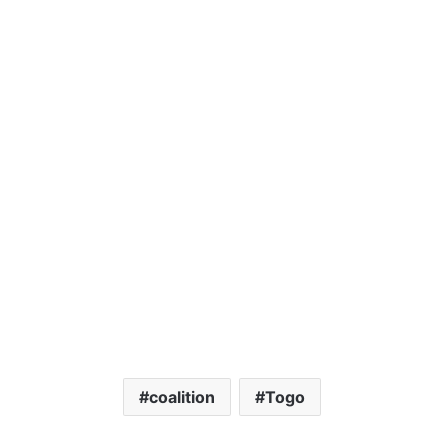
Togo-Contrairement à Jérémie Vidja, Gaëtan Doh
Ahoomey-Zunu va siéger à l’Assemblée nationale