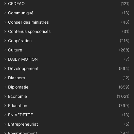
Entrepreneuriat
(5)
Environnement
(144)
Faits divers
(337)
Featured
(1)
Finances
(254)
Flash Info
(644)
IDEES
(2)
International
(596)
Interview
(6)
Justice
(208)
Législatives 2018
(77)
Médias
(106)
Opportunités
(51)
Politique
(1 650)
Présidentielle 2020
(100)