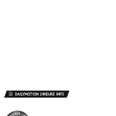
Catégories
A la une
(4 568)
Afrique
(235)
AGropole
(1)
Assemblée Nationale
(11)