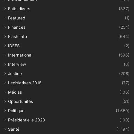
Santé
(1 194)
Situation politique
(14)
Social
(116)
Social
(116)
Société
(1 076)
Sport
(373)
Tech&web
(203)
Tourisme
(14)
Tribune
(42)
Uemoa
(83)
Vidéo
(49)
Tags
CENI
conseil des ministres
Cédéao
Faure Gnassingbé