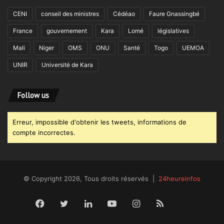
CENI
conseil des ministres
Cédéao
Faure Gnassingbé
France
gouvernement
Kara
Lomé
législatives
Mali
Niger
OMS
ONU
Santé
Togo
UEMOA
UNIR
Université de Kara
Follow us
Erreur, impossible d'obtenir les tweets, informations de
compte incorrectes.
© Copyright 2026, Tous droits réservés |
24heureinfos
Facebook
Twitter
Linkedin
YouTube
Instagram
RSS
Dailym