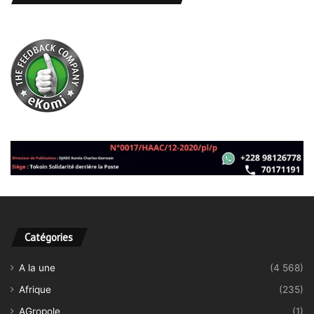
Catégories
A la une
(4 568)
Afrique
(235)
AGropole
(1)