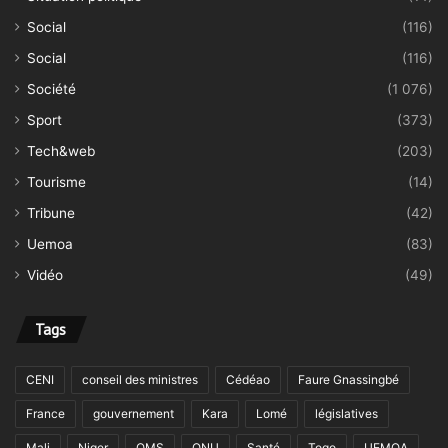
Social
(116)
Social
(116)
Société
(1 076)
Sport
(373)
Tech&web
(203)
Tourisme
(14)
Tribune
(42)
Uemoa
(83)
Vidéo
(49)
Tags
CENI
conseil des ministres
Cédéao
Faure Gnassingbé
France
gouvernement
Kara
Lomé
législatives
Mali
Niger
OMS
ONU
Santé
Togo
UEMOA