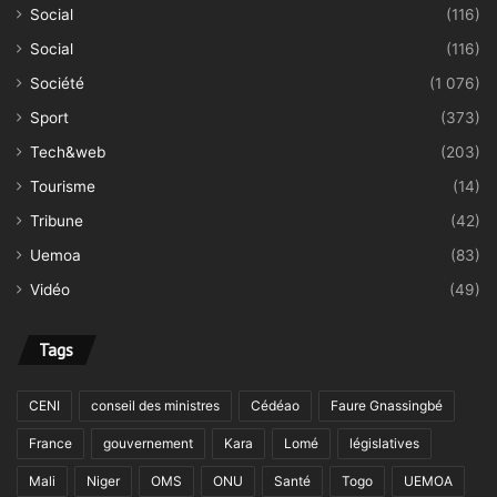
Social
(116)
Social
(116)
Société
(1 076)
Sport
(373)
Tech&web
(203)
Tourisme
(14)
Tribune
(42)
Uemoa
(83)
Vidéo
(49)
Tags
CENI
conseil des ministres
Cédéao
Faure Gnassingbé
France
gouvernement
Kara
Lomé
législatives
Mali
Niger
OMS
ONU
Santé
Togo
UEMOA