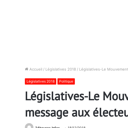
Accueil
/
Législatives 2018
/
Législatives-Le Mouvement
Législatives 2018
Politique
Législatives-Le Mou
message aux électeu
24heures Infos
18/12/2018