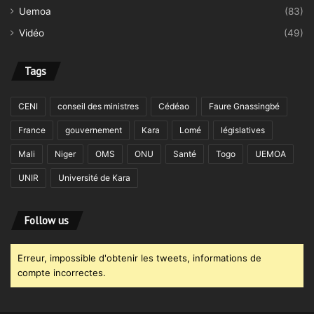
Uemoa
(83)
Vidéo
(49)
Tags
CENI
conseil des ministres
Cédéao
Faure Gnassingbé
France
gouvernement
Kara
Lomé
législatives
Mali
Niger
OMS
ONU
Santé
Togo
UEMOA
UNIR
Université de Kara
Follow us
Erreur, impossible d'obtenir les tweets, informations de
compte incorrectes.