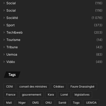
Social
(116)
Social
(116)
Société
(1 076)
Sport
(373)
Tech&web
(203)
Tourisme
(14)
Tribune
(42)
Uemoa
(83)
Vidéo
(49)
Tags
CENI
conseil des ministres
Cédéao
Faure Gnassingbé
France
gouvernement
Kara
Lomé
législatives
Mali
Niger
OMS
ONU
Santé
Togo
UEMOA