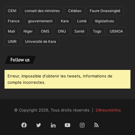
CENI
conseil des ministres
Cédéao
Faure Gnassingbé
France
gouvernement
Kara
Lomé
législatives
Mali
Niger
OMS
ONU
Santé
Togo
UEMOA
UNIR
Université de Kara
Follow us
Erreur, impossible d'obtenir les tweets, informations de
compte incorrectes.
© Copyright 2026, Tous droits réservés |
24heureinfos
Facebook
Twitter
Linkedin
YouTube
Instagram
RSS
Dailym