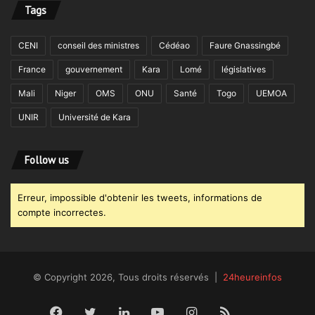
Tags
CENI
conseil des ministres
Cédéao
Faure Gnassingbé
France
gouvernement
Kara
Lomé
législatives
Mali
Niger
OMS
ONU
Santé
Togo
UEMOA
UNIR
Université de Kara
Follow us
Erreur, impossible d'obtenir les tweets, informations de
compte incorrectes.
© Copyright 2026, Tous droits réservés |
24heureinfos
Facebook
Twitter
Linkedin
YouTube
Instagram
RSS
Dailym