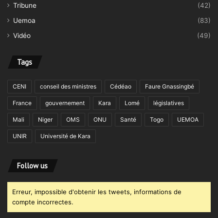
Tribune
(42)
Uemoa
(83)
Vidéo
(49)
Tags
CENI
conseil des ministres
Cédéao
Faure Gnassingbé
France
gouvernement
Kara
Lomé
législatives
Mali
Niger
OMS
ONU
Santé
Togo
UEMOA
UNIR
Université de Kara
Follow us
Erreur, impossible d'obtenir les tweets, informations de
compte incorrectes.